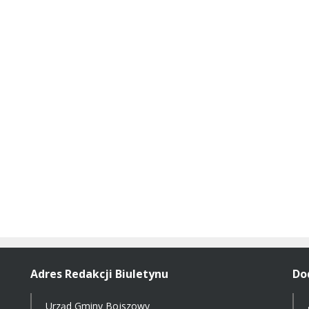
Adres Redakcji Biuletynu
Do
Urząd Gminy Bojszowy