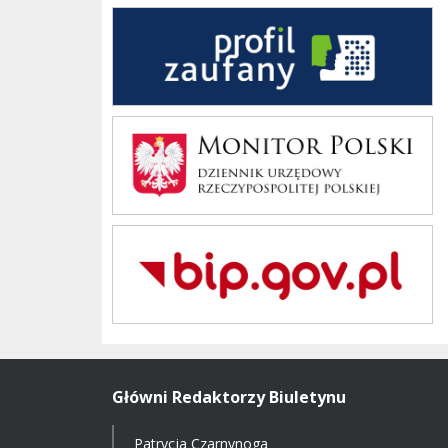
Profil Zaufany
Monitor Polski
Bip Gov pl
Główni Redaktorzy Biuletynu
Patrycja Czarnynoga