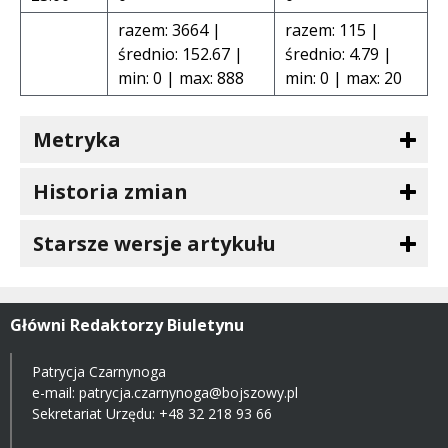
razem: 3664 |
razem: 115 |
średnio: 152.67 |
średnio: 4.79 |
min: 0 | max: 888
min: 0 | max: 20
Metryka
Historia zmian
Starsze wersje artykułu
Główni Redaktorzy Biuletynu
Patrycja Czarnynoga
e-mail:
patrycja.czarnynoga@bojszowy.pl
Sekretariat Urzędu: +48 32 218 93 66