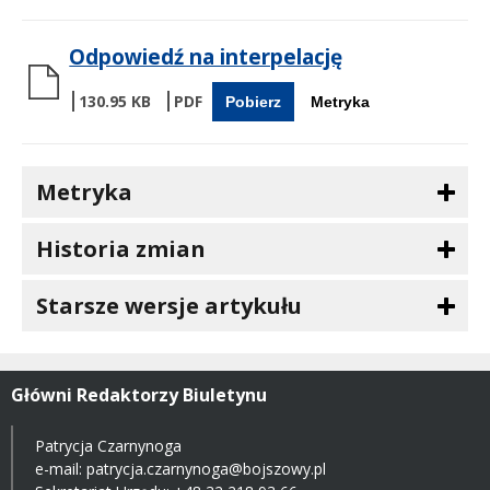
Odpowiedź na interpelację
130.95 KB
Pobierz
Metryka
Metryka
Historia zmian
Starsze wersje artykułu
Główni Redaktorzy Biuletynu
Patrycja Czarnynoga
e-mail:
patrycja.czarnynoga@bojszowy.pl