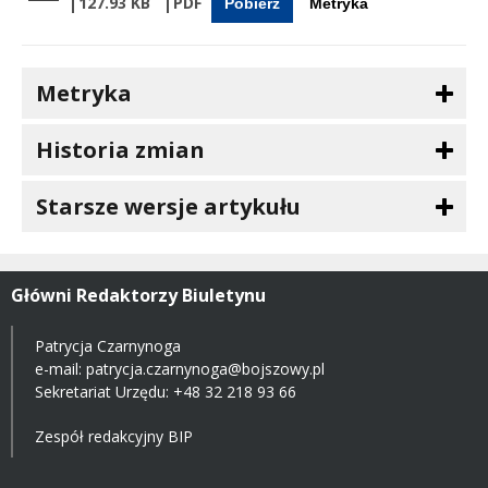
127.93 KB
Pobierz
Metryka
Metryka
Historia zmian
Starsze wersje artykułu
Główni Redaktorzy Biuletynu
Patrycja Czarnynoga
e-mail:
patrycja.czarnynoga@bojszowy.pl
Sekretariat Urzędu: +48 32 218 93 66
Zespół redakcyjny BIP