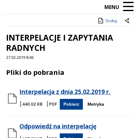
MENU
Drukuj
INTERPELACJE I ZAPYTANIA
RADNYCH
27.02.2019 8:46
Treść
Pliki do pobrania
Interpelacja z dnia 25.02.2019 r.
440.02 KB
Pobierz
Metryka
Odpowiedź na interpelację