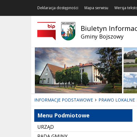
Deklaracja dostępności
Mapa serwisu
Wersja teks
Biuletyn Informac
Gminy Bojszowy
INFORMACJE PODSTAWOWE
PRAWO LOKALNE
Menu Podmiotowe
URZĄD
RADA GMINY