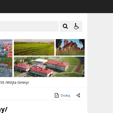
050 /Wójta Gminy/
Drukuj
ny/