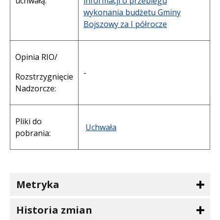
uchwałą:
informacji o przebiegu
wykonania budżetu Gminy
Bojszowy za I półrocze
Opinia RIO/
-
Rozstrzygnięcie
Nadzorcze:
Pliki do
Uchwała
pobrania:
Metryka
Historia zmian