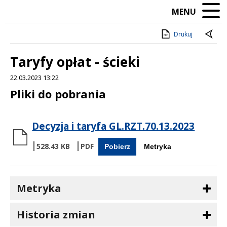
MENU
Drukuj
Taryfy opłat - ścieki
22.03.2023 13:22
Treść
Pliki do pobrania
Decyzja i taryfa GL.RZT.70.13.2023
528.43 KB
Pobierz
Metryka
Metryka
Historia zmian